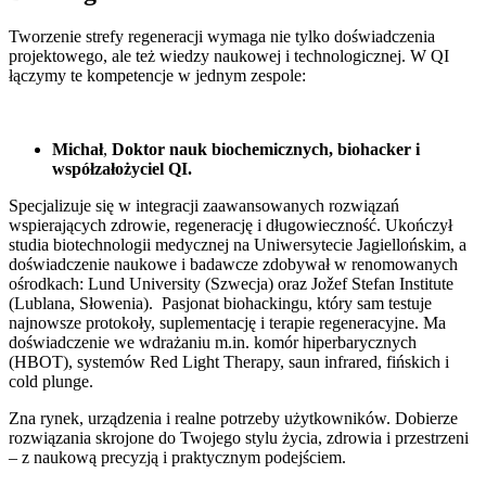
Tworzenie strefy regeneracji wymaga nie tylko doświadczenia
projektowego, ale też wiedzy naukowej i technologicznej. W QI
łączymy te kompetencje w jednym zespole:
Michał
,
Doktor nauk biochemicznych, biohacker i
współzałożyciel QI.
Specjalizuje się w integracji zaawansowanych rozwiązań
wspierających zdrowie, regenerację i długowieczność. Ukończył
studia biotechnologii medycznej na Uniwersytecie Jagiellońskim, a
doświadczenie naukowe i badawcze zdobywał w renomowanych
ośrodkach: Lund University (Szwecja) oraz Jožef Stefan Institute
(Lublana, Słowenia). Pasjonat biohackingu, który sam testuje
najnowsze protokoły, suplementację i terapie regeneracyjne. Ma
doświadczenie we wdrażaniu m.in. komór hiperbarycznych
(HBOT), systemów Red Light Therapy, saun infrared, fińskich i
cold plunge.
Zna rynek, urządzenia i realne potrzeby użytkowników. Dobierze
rozwiązania skrojone do Twojego stylu życia, zdrowia i przestrzeni
– z naukową precyzją i praktycznym podejściem.