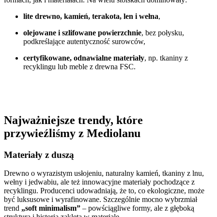
lite drewno, kamień, terakota, len i wełna
,
olejowane i szlifowane powierzchnie
, bez połysku,
podkreślające autentyczność surowców,
certyfikowane, odnawialne materiały
, np. tkaniny z
recyklingu lub meble z drewna FSC.
Najważniejsze trendy, które
przywieźliśmy z Mediolanu
Materiały z duszą
Drewno o wyrazistym usłojeniu, naturalny kamień, tkaniny z lnu,
wełny i jedwabiu, ale też innowacyjne materiały pochodzące z
recyklingu. Producenci udowadniają, że to, co ekologiczne, może
być luksusowe i wyrafinowane. Szczególnie mocno wybrzmiał
trend
„soft minimalism”
– powściągliwe formy, ale z głęboką
strukturą i historią zaklętą w materiale.