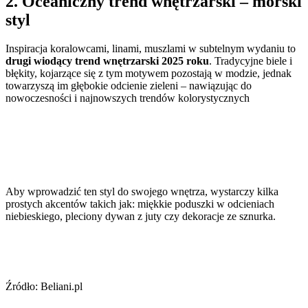
2. Oceaniczny trend wnętrzarski – morski
styl
Inspiracja koralowcami, linami, muszlami w subtelnym wydaniu to
drugi wiodący trend wnętrzarski 2025 roku
. Tradycyjne biele i
błękity, kojarzące się z tym motywem pozostają w modzie, jednak
towarzyszą im głębokie odcienie zieleni – nawiązując do
nowoczesności i najnowszych trendów kolorystycznych
Aby wprowadzić ten styl do swojego wnętrza, wystarczy kilka
prostych akcentów takich jak: miękkie poduszki w odcieniach
niebieskiego, pleciony dywan z juty czy dekoracje ze sznurka.
Źródło: Beliani.pl