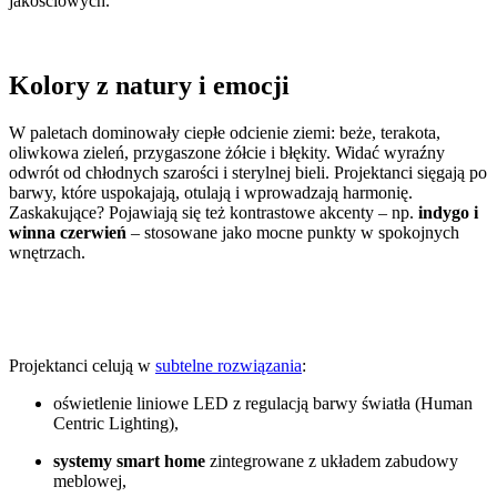
jakościowych.
Kolory z natury i emocji
W paletach dominowały ciepłe odcienie ziemi: beże, terakota,
oliwkowa zieleń, przygaszone żółcie i błękity. Widać wyraźny
odwrót od chłodnych szarości i sterylnej bieli. Projektanci sięgają po
barwy, które uspokajają, otulają i wprowadzają harmonię.
Zaskakujące? Pojawiają się też kontrastowe akcenty – np.
indygo i
winna czerwień
– stosowane jako mocne punkty w spokojnych
wnętrzach.
Projektanci celują w
subtelne rozwiązania
:
oświetlenie liniowe LED z regulacją barwy światła (Human
Centric Lighting),
systemy smart home
zintegrowane z układem zabudowy
meblowej,