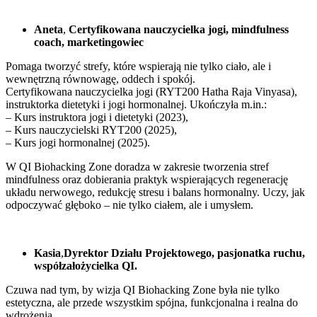
Aneta
,
Certyfikowana nauczycielka jogi, mindfulness
coach, marketingowiec
Pomaga tworzyć strefy, które wspierają nie tylko ciało, ale i
wewnętrzną równowagę, oddech i spokój.
Certyfikowana nauczycielka jogi (RYT200 Hatha Raja Vinyasa),
instruktorka dietetyki i jogi hormonalnej. Ukończyła m.in.:
– Kurs instruktora jogi i dietetyki (2023),
– Kurs nauczycielski RYT200 (2025),
– Kurs jogi hormonalnej (2025).
W QI Biohacking Zone doradza w zakresie tworzenia stref
mindfulness oraz dobierania praktyk wspierających regenerację
układu nerwowego, redukcję stresu i balans hormonalny. Uczy, jak
odpoczywać głęboko – nie tylko ciałem, ale i umysłem.
Kasia
,
Dyrektor Działu Projektowego, pasjonatka ruchu,
współzałożycielka QI.
Czuwa nad tym, by wizja QI Biohacking Zone była nie tylko
estetyczna, ale przede wszystkim spójna, funkcjonalna i realna do
wdrożenia.