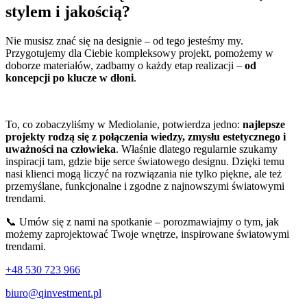
stylem i jakością?
Nie musisz znać się na designie – od tego jesteśmy my.
Przygotujemy dla Ciebie kompleksowy projekt, pomożemy w
doborze materiałów, zadbamy o każdy etap realizacji –
od
koncepcji po klucze w dłoni
.
To, co zobaczyliśmy w Mediolanie, potwierdza jedno:
najlepsze
projekty rodzą się z połączenia wiedzy, zmysłu estetycznego i
uważności na człowieka
. Właśnie dlatego regularnie szukamy
inspiracji tam, gdzie bije serce światowego designu. Dzięki temu
nasi klienci mogą liczyć na rozwiązania nie tylko piękne, ale też
przemyślane, funkcjonalne i zgodne z najnowszymi światowymi
trendami.
📞 Umów się z nami na spotkanie – porozmawiajmy o tym, jak
możemy zaprojektować Twoje wnętrze, inspirowane światowymi
trendami.
+48 530 723 966
biuro@qinvestment.pl