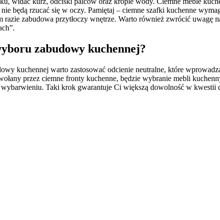
u, widać kurz, odciski palców oraz krople wody. Ciemne meble kuche
a nie będą rzucać się w oczy. Pamiętaj – ciemne szafki kuchenne wym
ym razie zabudowa przytłoczy wnętrze. Warto również zwrócić uwagę n
ach”.
wyboru zabudowy kuchennej?
owy kuchennej warto zastosować odcienie neutralne, które wprowadzą
wołany przez ciemne fronty kuchenne, będzie wybranie mebli kuchen
wybarwieniu. Taki krok gwarantuje Ci większą dowolność w kwestii do