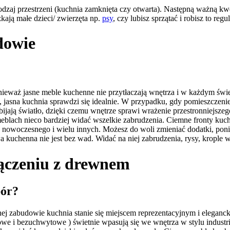
zaj przestrzeni (kuchnia zamknięta czy otwarta). Następną ważną kwest
ają małe dzieci/ zwierzęta np.
psy
, czy lubisz sprzątać i robisz to regul
nieważ jasne meble kuchenne nie przytłaczają wnętrza i w każdym świe
asna kuchnia sprawdzi się idealnie. W przypadku, gdy pomieszczenie j
ają światło, dzięki czemu wnętrze sprawi wrażenie przestronniejszego i
 meblach nieco bardziej widać wszelkie zabrudzenia. Ciemne fronty kuch
ak nowoczesnego i wielu innych. Możesz do woli zmieniać dodatki, pon
kuchenna nie jest bez wad. Widać na niej zabrudzenia, rysy, krople w
bór?
emnej zabudowie kuchnia stanie się miejscem reprezentacyjnym i eleg
owe i bezuchwytowe ) świetnie wpasują się we wnętrza w stylu industri