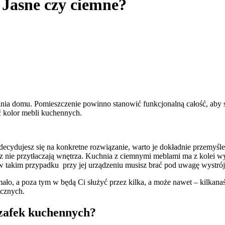
 Jasne czy ciemne?
zania domu. Pomieszczenie powinno stanowić funkcjonalną całość, aby
 kolor mebli kuchennych.
ecydujesz się na konkretne rozwiązanie, warto je dokładnie przemyśle
z nie przytłaczają wnętrza. Kuchnia z ciemnymi meblami ma z kolei wy
lon, w takim przypadku przy jej urządzeniu musisz brać pod uwagę wystró
ło, a poza tym w będą Ci służyć przez kilka, a może nawet – kilkanaś
ycznych.
zafek kuchennych?