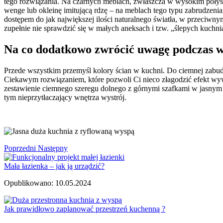
tego rozwiązania. Na czarnych meblach, zwłaszcza w wysokim połysk
wenge lub okleinę imitującą rdzę – na meblach tego typu zabrudzeni
dostępem do jak największej ilości naturalnego światła, w przeciwn
zupełnie nie sprawdzić się w małych aneksach i tzw. „ślepych kuchni
Na co dodatkowo zwrócić uwagę podczas 
Przede wszystkim przemyśl kolory ścian w kuchni. Do ciemnej zabud
Ciekawym rozwiązaniem, które pozwoli Ci nieco złagodzić efekt wy
zestawienie ciemnego szeregu dolnego z górnymi szafkami w jasnym 
tym nieprzytłaczający wnętrza wystrój.
Poprzedni
Następny
Mała łazienka – jak ją urządzić?
Opublikowano: 10.05.2024
Jak prawidłowo zaplanować przestrzeń kuchenną ?