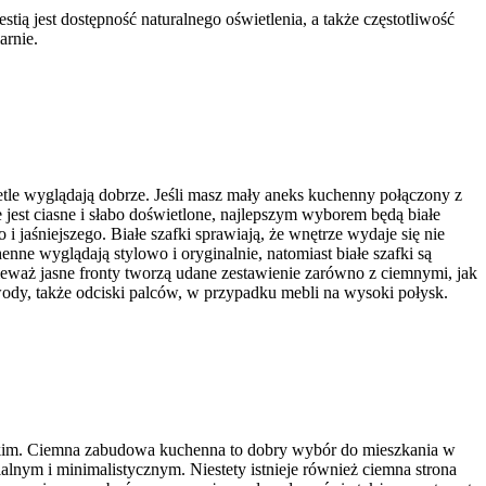
ią jest dostępność naturalnego oświetlenia, a także częstotliwość
arnie.
tle wyglądają dobrze. Jeśli masz mały aneks kuchenny połączony z
est ciasne i słabo doświetlone, najlepszym wyborem będą białe
 jaśniejszego. Białe szafki sprawiają, że wnętrze wydaje się nie
enne wyglądają stylowo i oryginalnie, natomiast białe szafki są
ieważ jasne fronty tworzą udane zestawienie zarówno z ciemnymi, jak
ody, także odciski palców, w przypadku mebli na wysoki połysk.
anckim. Ciemna zabudowa kuchenna to dobry wybór do mieszkania w
alnym i minimalistycznym. Niestety istnieje również ciemna strona