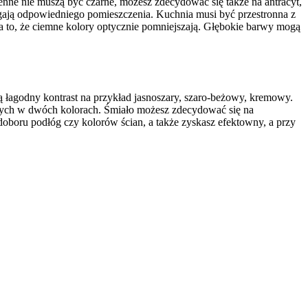
nne nie muszą być czarne, możesz zdecydować się także na antracyt,
agają odpowiedniego pomieszczenia. Kuchnia musi być przestronna z
a to, że ciemne kolory optycznie pomniejszają. Głębokie barwy mogą
 łagodny kontrast na przykład jasnoszary, szaro-beżowy, kremowy.
nych w dwóch kolorach. Śmiało możesz zdecydować się na
boru podłóg czy kolorów ścian, a także zyskasz efektowny, a przy