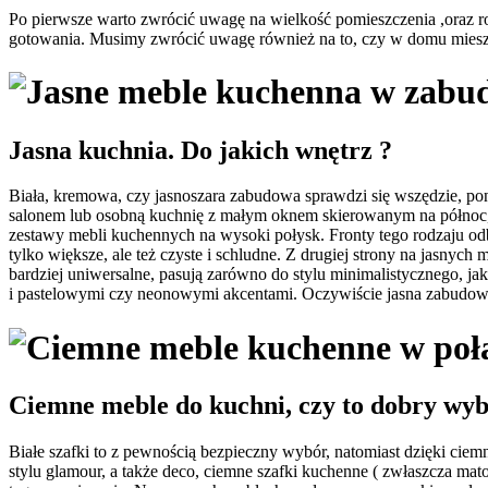
Po pierwsze warto zwrócić uwagę na wielkość pomieszczenia ,oraz rod
gotowania. Musimy zwrócić uwagę również na to, czy w domu mieszk
Jasna kuchnia. Do jakich wnętrz ?
Biała, kremowa, czy jasnoszara zabudowa sprawdzi się wszędzie, po
salonem lub osobną kuchnię z małym oknem skierowanym na północ, j
zestawy mebli kuchennych na wysoki połysk. Fronty tego rodzaju odbij
tylko większe, ale też czyste i schludne. Z drugiej strony na jasnych
bardziej uniwersalne, pasują zarówno do stylu minimalistycznego, j
i pastelowymi czy neonowymi akcentami. Oczywiście jasna zabudowa 
Ciemne meble do kuchni, czy to dobry wy
Białe szafki to z pewnością bezpieczny wybór, natomiast dzięki ci
stylu glamour, a także deco, ciemne szafki kuchenne ( zwłaszcza mat