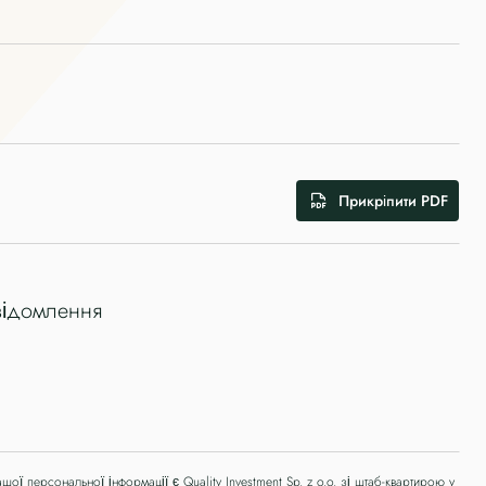
Прикріпити PDF
шої персональної інформації є Quality Investment Sp. z o.o. зі штаб-квартирою у