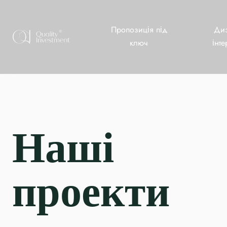
Пропозиція під
Ди
ключ
інте
Наші
проекти