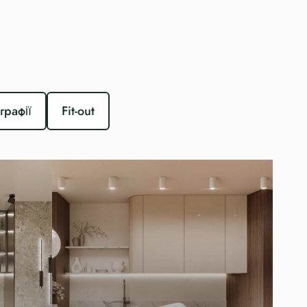
графії
Fit-out