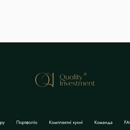
єру
Портфоліо
Комплектні кухні
Команда
F