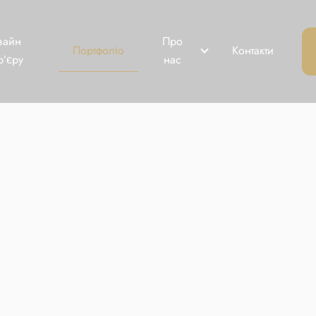
зайн
Про
Портфоліо
Контакти
р’єру
нас