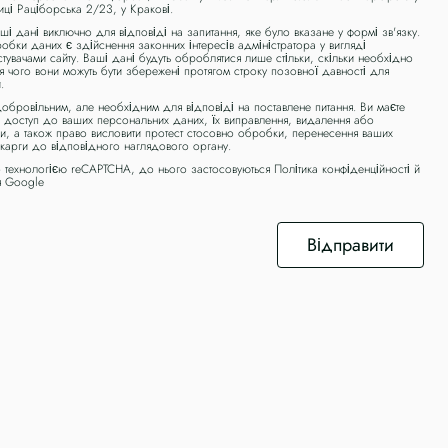
лиці Раціборська 2/23, у Кракові.
 дані виключно для відповіді на запитання, яке було вказане у формі зв'язку.
бки даних є здійснення законних інтересів адміністратора у вигляді
стувачами сайту. Ваші дані будуть оброблятися лише стільки, скільки необхідно
ля чого вони можуть бути збережені протягом строку позовної давності для
.
обровільним, але необхідним для відповіді на поставлене питання. Ви маєте
о доступ до ваших персональних даних, їх виправлення, видалення або
, а також право висловити протест стосовно обробки, перенесення ваших
скарги до відповідного наглядового органу.
 технологією reCAPTCHA, до нього застосовуються
Політика конфіденційності
й
я
Google