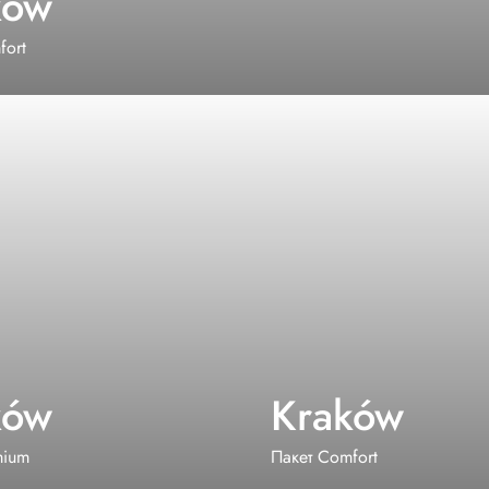
ków
fort
ków
Kraków
mium
Пакет Comfort