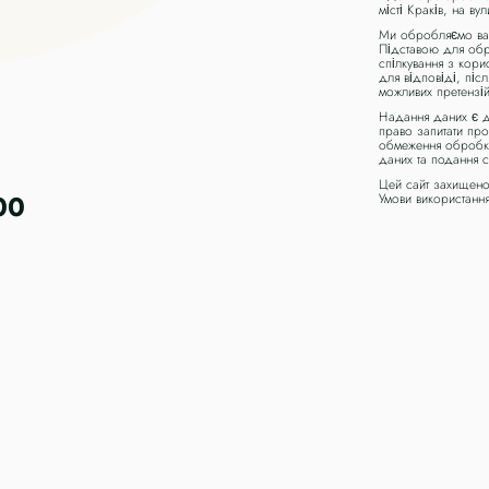
місті Краків, на ву
Ми обробляємо ваші
Підставою для обро
спілкування з кори
для відповіді, піс
можливих претензій
Надання даних є д
право запитати пр
обмеження обробки
даних та подання 
Цей сайт захищено
00
Умови використанн