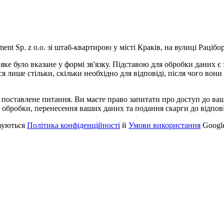
nt Sp. z o.o. зі штаб-квартирою у місті Краків, на вулиці Рацібор
ке було вказане у формі зв'язку. Підставою для обробки даних є 
я лише стільки, скільки необхідно для відповіді, після чого вон
а поставлене питання. Ви маєте право запитати про доступ до ва
 обробки, перенесення ваших даних та подання скарги до відпові
вуються
Політика конфіденційності
й
Умови використання
Googl