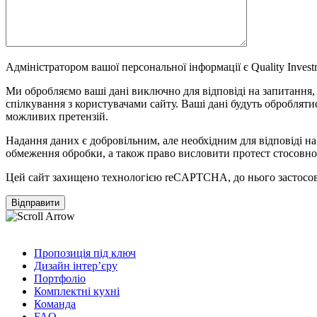
Адміністратором вашої персональної інформації є Quality Investme
Ми обробляємо ваші дані виключно для відповіді на запитання, я
спілкування з користувачами сайту. Ваші дані будуть оброблятис
можливих претензій.
Надання даних є добровільним, але необхідним для відповіді н
обмеження обробки, а також право висловити протест стосовно
Цей сайт захищено технологією reCAPTCHA, до нього застосо
Пропозиція під ключ
Дизайн інтер’єру
Портфоліо
Комплектні кухні
Команда
FAQ