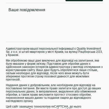
Адміністратором вашої персональної інформації є Quality Investment
Sp. z o.o. зі штаб-квартирою у місті Краків, на вулиці Раціборська 2/23,
у Кракові.
Ми обробляємо ваші дані виключно для відповіді на запитання, яке
було вказане у формі зв'язку. Підставою для обробки даних є
здійснення законних інтересів адміністратора у вигляді спілкування з
користувачами сайту. Ваші дані будуть оброблятися лише стільки,
скільки необхідно для відповіді, після чого вони можуть бути
збережені протягом строку позовної давності для можливих
претензій.
Надання даних є добровільним, але необхідним для відповіді на
поставлене питання. Ви маєте право запитати про доступ до ваших
персональних даних, їх виправлення, видалення або обмеження
обробки, а також право висловити протест стосовно обробки,
перенесення ваших даних та подання скарги до відповідного
наглядового органу.
Цей сайт захищено технологією reCAPTCHA, до нього