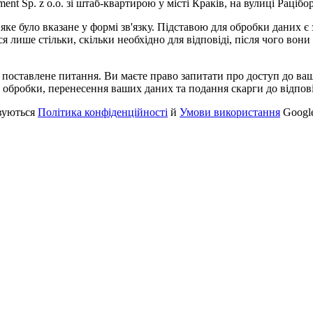
nt Sp. z o.o. зі штаб-квартирою у місті Краків, на вулиці Рацібор
ке було вказане у формі зв'язку. Підставою для обробки даних є 
я лише стільки, скільки необхідно для відповіді, після чого вон
а поставлене питання. Ви маєте право запитати про доступ до ва
 обробки, перенесення ваших даних та подання скарги до відпові
вуються
Політика конфіденційності
й
Умови використання
Googl