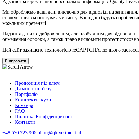
Адміністратором вашої персональної інформації є Quality Investme
Ми обробляємо ваші дані виключно для відповіді на запитання, я
спілкування з користувачами сайту. Ваші дані будуть оброблятис
можливих претензій.
Надання даних є добровільним, але необхідним для відповіді н
обмеження обробки, а також право висловити протест стосовно
Цей сайт захищено технологією reCAPTCHA, до нього застосо
Пропозиція під ключ
Дизайн інтер’єру
Портфоліо
Комплектні кухні
Команда
FAQ
Політика Конфіденційності
Контакти
+48 530 723 966
biuro@qinvestment.pl