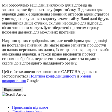
Ми обробляємо ваші дані виключно для відповіді на
запитання, яке було вказане у формі зв'язку. Підставою для
обробки даних є здійснення законних інтересів адміністратора
у вигляді спілкування з користувачами сайту. Ваші дані будуть
оброблятися лише стільки, скільки необхідно для відповіді,
після чого вони можуть бути збережені протягом строку
позовної давності для можливих претензій.
Надання даних є добровільним, але необхідним для відповіді
на поставлене питання. Ви маєте право запитати про доступ
до ваших персональних даних, їх виправлення, видалення або
обмеження обробки, а також право висловити протест
стосовно обробки, перенесення ваших даних та подання
скарги до відповідного наглядового органу.
Цей сайт захищено технологією reCAPTCHA, до нього
застосовуються
Політика конфіденційності
й
Умови
використання
Google
Пропозиція під ключ
Дизайн інтер’єру