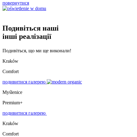
повернутися
Подивіться наші
інші реалізації
Подивіться, що ми ще виконали!
Kraków
Comfort
подивитися галерею
Myślenice
Premium+
подивитися галерею
Kraków
Comfort