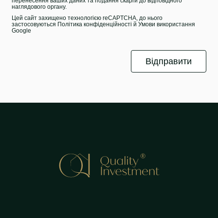
перенесення ваших даних та подання скарги до відповідного
наглядового органу.
Цей сайт захищено технологією reCAPTCHA, до нього
застосовуються
Політика конфіденційності
й
Умови використання
Google