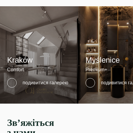
Kraków
Myślenice
Comfort
Premium+
подивитися галерею
подивитися г
Зв’яжіться
з нами