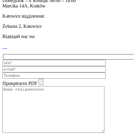
Понеділок – п’ятниця: 08:00 – 18:00
Marcika 14A, Kraków
Katowice відділення:
Żelazna 2, Katowice
Відвідай нас на:
Прикріпити PDF