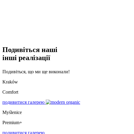
Подивіться наші
інші реалізації
Подивіться, що ми ще виконали!
Kraków
Comfort
подивитися галерею
Myślenice
Premium+
подивитися галерею