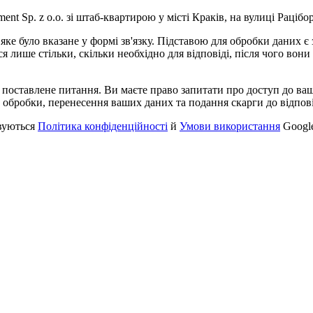
nt Sp. z o.o. зі штаб-квартирою у місті Краків, на вулиці Рацібор
ке було вказане у формі зв'язку. Підставою для обробки даних є 
я лише стільки, скільки необхідно для відповіді, після чого вон
а поставлене питання. Ви маєте право запитати про доступ до ва
 обробки, перенесення ваших даних та подання скарги до відпові
вуються
Політика конфіденційності
й
Умови використання
Googl