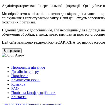
Адміністратором вашої персональної інформації є Quality Investme
Ми обробляємо ваші дані виключно для відповіді на запитання, я
спілкування з користувачами сайту. Ваші дані будуть оброблятис
можливих претензій.
Надання даних є добровільним, але необхідним для відповіді н
обмеження обробки, а також право висловити протест стосовно
Цей сайт захищено технологією reCAPTCHA, до нього застосо
Пропозиція під ключ
Дизайн інтер’єру
Портфоліо
Комплектні кухні
Команда
FAQ
Політика Конфіденційності
Контакти
+48 530 723 966
biuro@qinvestment.pl