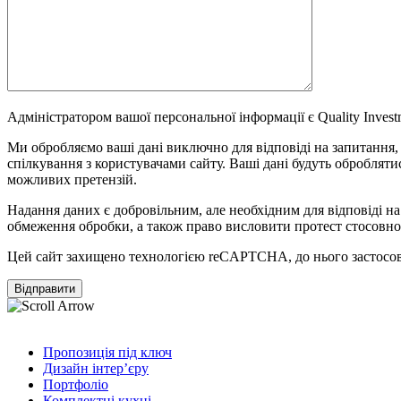
Адміністратором вашої персональної інформації є Quality Investme
Ми обробляємо ваші дані виключно для відповіді на запитання, я
спілкування з користувачами сайту. Ваші дані будуть оброблятис
можливих претензій.
Надання даних є добровільним, але необхідним для відповіді н
обмеження обробки, а також право висловити протест стосовно
Цей сайт захищено технологією reCAPTCHA, до нього застосо
Пропозиція під ключ
Дизайн інтер’єру
Портфоліо
Комплектні кухні