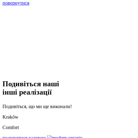
повернутися
Подивіться наші
інші реалізації
Подивіться, що ми ще виконали!
Kraków
Comfort
подивитися галерею