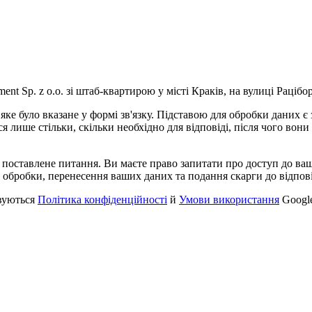
nt Sp. z o.o. зі штаб-квартирою у місті Краків, на вулиці Рацібор
ке було вказане у формі зв'язку. Підставою для обробки даних є 
я лише стільки, скільки необхідно для відповіді, після чого вон
а поставлене питання. Ви маєте право запитати про доступ до ва
 обробки, перенесення ваших даних та подання скарги до відпові
вуються
Політика конфіденційності
й
Умови використання
Googl