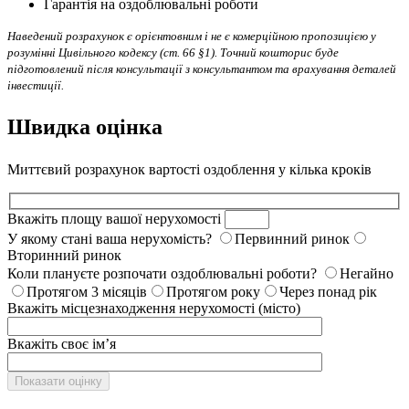
Гарантія на оздоблювальні роботи
Наведений розрахунок є орієнтовним і не є комерційною пропозицією у
розумінні Цивільного кодексу (ст. 66 §1). Точний кошторис буде
підготовлений після консультації з консультантом та врахування деталей
інвестиції.
Швидка оцінка
Миттєвий розрахунок вартості оздоблення у кілька кроків
Вкажіть площу вашої нерухомості
У якому стані ваша нерухомість?
Первинний ринок
Вторинний ринок
Коли плануєте розпочати оздоблювальні роботи?
Негайно
Протягом 3 місяців
Протягом року
Через понад рік
Вкажіть місцезнаходження нерухомості (місто)
Вкажіть своє ім’я
Показати оцінку