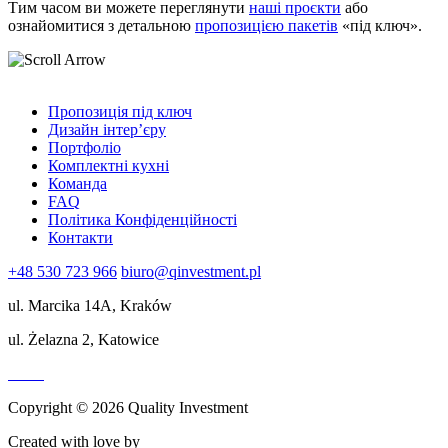
Тим часом ви можете переглянути
наші проєкти
або
ознайомитися з детальною
пропозицією пакетів
«під ключ».
Пропозиція під ключ
Дизайн інтер’єру
Портфоліо
Комплектні кухні
Команда
FAQ
Політика Конфіденційності
Контакти
+48 530 723 966
biuro@qinvestment.pl
ul. Marcika 14A, Kraków
ul. Żelazna 2, Katowice
Copyright © 2026 Quality Investment
Created with love by