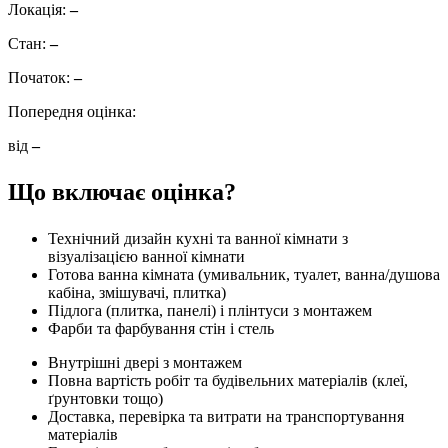
Локація:
–
Стан:
–
Початок:
–
Попередня оцінка:
від
–
Що включає оцінка?
Технічний дизайн кухні та ванної кімнати з
візуалізацією ванної кімнати
Готова ванна кімната (умивальник, туалет, ванна/душова
кабіна, змішувачі, плитка)
Підлога (плитка, панелі) і плінтуси з монтажем
Фарби та фарбування стін і стель
Внутрішні двері з монтажем
Повна вартість робіт та будівельних матеріалів (клеї,
ґрунтовки тощо)
Доставка, перевірка та витрати на транспортування
матеріалів