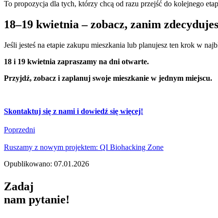
To propozycja dla tych, którzy chcą od razu przejść do kolejnego eta
18–19 kwietnia – zobacz, zanim zdecyduje
Jeśli jesteś na etapie zakupu mieszkania lub planujesz ten krok w naj
18 i 19 kwietnia zapraszamy na dni otwarte.
Przyjdź, zobacz i zaplanuj swoje mieszkanie w jednym miejscu.
Skontaktuj się z nami i dowiedź się więcej!
Poprzedni
Ruszamy z nowym projektem: QI Biohacking Zone
Opublikowano: 07.01.2026
Zadaj
nam pytanie!