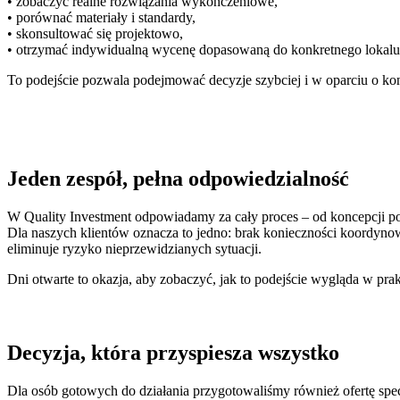
• zobaczyć realne rozwiązania wykończeniowe,
• porównać materiały i standardy,
• skonsultować się projektowo,
• otrzymać indywidualną wycenę dopasowaną do konkretnego lokalu
To podejście pozwala podejmować decyzje szybciej i w oparciu o konk
Jeden zespół, pełna odpowiedzialność
W Quality Investment odpowiadamy za cały proces – od koncepcji po 
Dla naszych klientów oznacza to jedno: brak konieczności koordyno
eliminuje ryzyko nieprzewidzianych sytuacji.
Dni otwarte to okazja, aby zobaczyć, jak to podejście wygląda w prak
Decyzja, która przyspiesza wszystko
Dla osób gotowych do działania przygotowaliśmy również ofertę spe