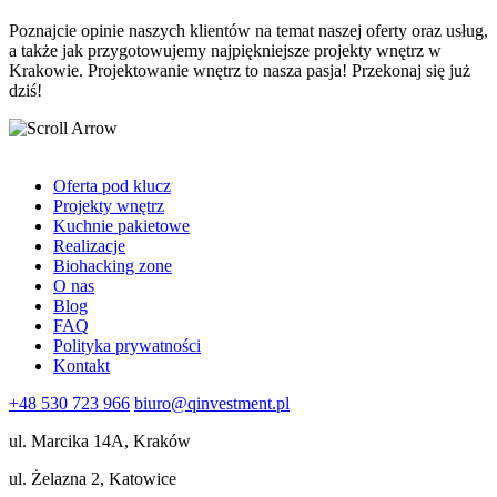
Poznajcie opinie naszych klientów na temat naszej oferty oraz usług,
a także jak przygotowujemy najpiękniejsze projekty wnętrz w
Krakowie. Projektowanie wnętrz to nasza pasja! Przekonaj się już
dziś!
Oferta pod klucz
Projekty wnętrz
Kuchnie pakietowe
Realizacje
Biohacking zone
O nas
Blog
FAQ
Polityka prywatności
Kontakt
+48 530 723 966
biuro@qinvestment.pl
ul. Marcika 14A, Kraków
ul. Żelazna 2, Katowice