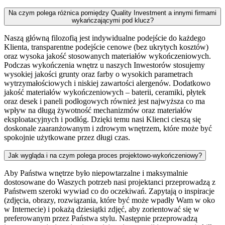
Na czym polega różnica pomiędzy Quality Investment a innymi firmami
wykańczającymi pod klucz?
Naszą główną filozofią jest indywidualne podejście do każdego
Klienta, transparentne podejście cenowe (bez ukrytych kosztów)
oraz wysoka jakość stosowanych materiałów wykończeniowych.
Podczas wykończenia wnętrz u naszych Inwestorów stosujemy
wysokiej jakości grunty oraz farby o wysokich parametrach
wytrzymałościowych i niskiej zawartości alergenów. Dodatkowo
jakość materiałów wykończeniowych – baterii, ceramiki, płytek
oraz desek i paneli podłogowych również jest najwyższa co ma
wpływ na długą żywotność mechanizmów oraz materiałów
eksploatacyjnych i podłóg. Dzięki temu nasi Klienci cieszą się
doskonale zaaranżowanym i zdrowym wnętrzem, które może być
spokojnie użytkowane przez długi czas.
Jak wygląda i na czym polega proces projektowo-wykończeniowy?
Aby Państwa wnętrze było niepowtarzalne i maksymalnie
dostosowane do Waszych potrzeb nasi projektanci przeprowadzą z
Państwem szeroki wywiad co do oczekiwań. Zapytają o inspiracje
(zdjęcia, obrazy, rozwiązania, które być może wpadły Wam w oko
w Internecie) i pokażą dziesiątki zdjęć, aby zorientować się w
preferowanym przez Państwa stylu. Następnie przeprowadzą