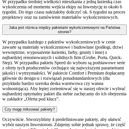
W przypadku średniej wielkości mieszkania z jedną łazienką czas
wykończenia od momentu wejścia ekipy na Inwestycję to około 6
tygodni. Do tego czasu należałoby doliczyć ok. 6 tygodni na proces
projektowy oraz na zamówienie materiałów wykończeniowych.
Jaka jest różnica między pakietami wykończeniowymi na Państwa
stronie?
W przypadku każdego z pakietów wykończeniowych w cenie
zawarte są materiały wykończeniowe i budowlane (podłogi, drzwi
wewnętrzne, wyposażenie łazienki, farby, grunty i inne) z
najbardziej renomowanych i solidnych firm (Grohe, Porta, Quick-
Step). W przypadku pakietu Speed do wyboru są podstawowe serie
z oferty tych producentów cechujące się najwyższymi parametrami
jakości i wytrzymałości. W pakiecie Comfort i Premium dopłacamy
głównie do design-u i rozwiązań ponadstandardowych (dla
przykładu bardzo szeroka deska warstwowa czy wanna
wolnostojąca). Aby lepiej zorientować się w naszej ofercie i wybrać
najbardziej optymalny pakiet dla siebie zachęcamy do ich obejrzenia
w zakładce „Oferta pod klucz”.
Czy mogę miksować pakiety?
Oczywiście. Stworzyliśmy 4 predefiniowane pakiety, aby ułatwić
wybór naszym Inwestorom. Zdajemy sobie jednak sprawę, że część