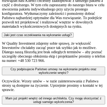
rozwiązań nasi Klienci chcieliby zaadoptować z tańszego pakietu a
część z droższego. W tym celu zapraszamy do naszego biura w celu
stworzenia pakietu indywidualnego przy użyciu prostego
konfiguratora. Wytłumaczymy zależności i pomożemy dobrać
Państwu najbardziej optymalne dla Was rozwiązanie. To podejście
pozwoli też projektować i realizować wnętrze w dowolnych
materiałach wykończeniowych dostępnych na rynku.
Jaki jest czas oczekiwania na wykonanie usługi?
W Quality Investment zdajemy sobie sprawę, że większość
Inwestorów chciałaby zacząć prace tak szybko jak to możliwe.
Dlatego naszą filozofią jest brak odległych terminów – aby poznać
szczegóły obecnego obłożenia ekip i projektantów prosimy o telefon
na numer: +48 530 723 966.
Czy podpisujecie Państwo umowy na wykonanie projektu oraz
wykończenie wnętrz?
Oczywiście. Wzory umów – w razie zainteresowania z Państwa
strony są dostępne na życzenie. Uprzejmie prosimy o kontakt w tej
sprawie.
Mam już projekt wnętrz od innego architekta. Czy mogę skorzystać z
usługi samego wykończenia?