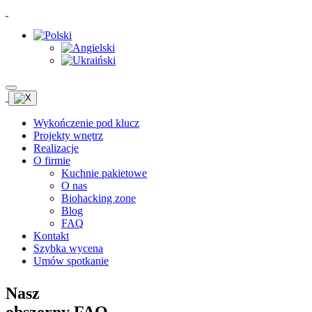
Wykończenie pod klucz
Projekty wnętrz
Realizacje
O firmie
Kuchnie pakietowe
O nas
Biohacking zone
Blog
FAQ
Kontakt
Szybka wycena
Umów spotkanie
Nasz