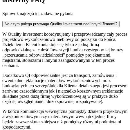
obszerny FAQ
Sprawdź najczęściej zadawane pytania
Na czym polega przewaga Quality Investment nad innymi firmami?
W Quality Investment koordynujemy i przeprowadzamy cały proces
projektowo-wykończeniowo-meblowy od początku do końca.
Dzięki temu Klient kontaktuje się tylko z jedną firmą
odpowiedzialną za całość Inwestycji i unika częstego w tej branży
„przerzucania odpowiedzialności” pomiędzy projektantami,
majstrami, stolarzami i innymi zaangażowanymi w ten proces
osobami.
Dodatkowo QI odpowiedzialne jest za transport, zamówienia i
ewentualne reklamacje materiałów wykończeniowych oraz
budowlanych, co szczególnie dla Klienta detalicznego jest procesem
zarówno czasochłonnym jak i nierzadko kosztownym (reklamacje
składane przez dużą firmę wykończeniową są w praktyce dużo
częściej uwzględniane i dużo sprawniej rozpatrywane).
W końcu komunikacja wewnętrzna pomiędzy działem projektowym
a wykończeniowym czy materiałowym wewnątrz jednej firmy
będzie zawsze skuteczniejsza niż pomiędzy różnymi podmiotami
gospodarczymi.