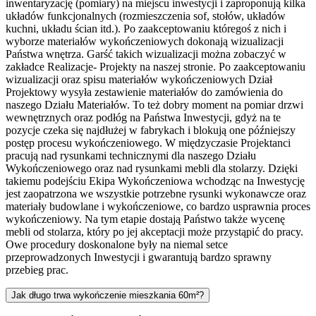
inwentaryzację (pomiary) na miejscu inwestycji i zaproponują kilka
układów funkcjonalnych (rozmieszczenia sof, stołów, układów
kuchni, układu ścian itd.). Po zaakceptowaniu któregoś z nich i
wyborze materiałów wykończeniowych dokonają wizualizacji
Państwa wnętrza. Garść takich wizualizacji można zobaczyć w
zakładce Realizacje- Projekty na naszej stronie. Po zaakceptowaniu
wizualizacji oraz spisu materiałów wykończeniowych Dział
Projektowy wysyła zestawienie materiałów do zamówienia do
naszego Działu Materiałów. To też dobry moment na pomiar drzwi
wewnętrznych oraz podłóg na Państwa Inwestycji, gdyż na te
pozycje czeka się najdłużej w fabrykach i blokują one późniejszy
postęp procesu wykończeniowego. W międzyczasie Projektanci
pracują nad rysunkami technicznymi dla naszego Działu
Wykończeniowego oraz nad rysunkami mebli dla stolarzy. Dzięki
takiemu podejściu Ekipa Wykończeniowa wchodząc na Inwestycję
jest zaopatrzona we wszystkie potrzebne rysunki wykonawcze oraz
materiały budowlane i wykończeniowe, co bardzo usprawnia proces
wykończeniowy. Na tym etapie dostają Państwo także wycenę
mebli od stolarza, który po jej akceptacji może przystąpić do pracy.
Owe procedury doskonalone były na niemal setce
przeprowadzonych Inwestycji i gwarantują bardzo sprawny
przebieg prac.
Jak długo trwa wykończenie mieszkania 60m²?