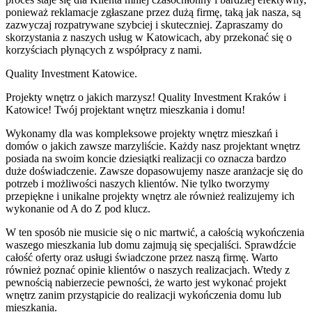
ponieważ reklamacje zgłaszane przez dużą firmę, taką jak nasza, są
zazwyczaj rozpatrywane szybciej i skuteczniej. Zapraszamy do
skorzystania z naszych usług w Katowicach, aby przekonać się o
korzyściach płynących z współpracy z nami.
Quality Investment Katowice.
Projekty wnętrz o jakich marzysz! Quality Investment Kraków i
Katowice! Twój projektant wnętrz mieszkania i domu!
Wykonamy dla was kompleksowe projekty wnętrz mieszkań i
domów o jakich zawsze marzyliście. Każdy nasz projektant wnętrz
posiada na swoim koncie dziesiątki realizacji co oznacza bardzo
duże doświadczenie. Zawsze dopasowujemy nasze aranżacje się do
potrzeb i możliwości naszych klientów. Nie tylko tworzymy
przepiękne i unikalne projekty wnętrz ale również realizujemy ich
wykonanie od A do Z pod klucz.
W ten sposób nie musicie się o nic martwić, a całością wykończenia
waszego mieszkania lub domu zajmują się specjaliści. Sprawdźcie
całość oferty oraz usługi świadczone przez naszą firmę. Warto
również poznać opinie klientów o naszych realizacjach. Wtedy z
pewnością nabierzecie pewności, że warto jest wykonać projekt
wnętrz zanim przystąpicie do realizacji wykończenia domu lub
mieszkania.