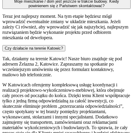
Moje mieszkanie / dom jest jeszcze w trakcie budowy. Kiedy
powinienem się z Państwem skontaktować?
Teraz jest najlepszy moment. Na tym etapie będziesz mógł
wprowadzić ewentualnie zmiany w układzie mieszkania. Jeżeli
zależy Ci również, aby wprowadzić się jak najszybciej, najlepszym
rozwiązaniem będzie wykonanie projektu przed odbiorem
mieszkania od dewelopera.
Czy działacie na terenie Katowic?
Tak, działamy na terenie Katowic! Nasze biuro znajduje się pod
adresem Żelazna 2, Katowice. Zapraszamy na spotkanie po
wcześniejszym umówieniu się przez formularz kontaktowy,
mailowo lub telefonicznie.
W Katowicach oferujemy kompleksową usługę koordynacji i
realizacji projektowo-wykończeniowo-meblowej, która obejmuje
cały proces od początku do końca. Dzięki temu Klient współpracuje
tylko z jedną firmą odpowiedzialną za całość inwestycji, co
skutecznie eliminuje problem „przerzucania odpowiedzialności”,
często spotykany w tej branży pomiędzy projektantami,
wykonawcami, stolarzami i innymi specjalistami. Dodatkowo
zajmujemy się transportem, zamówieniami oraz reklamacjami
materiałów wykończeniowych i budowlanych. To sprawia, że cały
proces staje się dla Klienta mniej czasochłonny i bardziej efektywny,