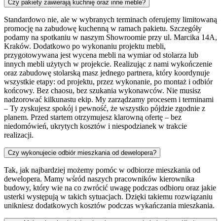
Czy pakiety zawierają kuchnię oraz inne meble?
Standardowo nie, ale w wybranych terminach oferujemy limitowaną
promocję na zabudowę kuchenną w ramach pakietu. Szczegóły
podamy na spotkaniu w naszym Showroomie przy ul. Marcika 14A,
Kraków. Dodatkowo po wykonaniu projektu mebli,
przygotowywana jest wycena mebli na wymiar od stolarza lub
innych mebli użytych w projekcie. Realizując z nami wykończenie
oraz zabudowę stolarską masz jednego partnera, który koordynuje
wszystkie etapy: od projektu, przez wykonanie, po montaż i odbiór
końcowy. Bez chaosu, bez szukania wykonawców. Nie musisz
nadzorować kilkunastu ekip. My zarządzamy procesem i terminami
– Ty zyskujesz spokój i pewność, że wszystko pójdzie zgodnie z
planem. Przed startem otrzymujesz klarowną ofertę – bez
niedomówień, ukrytych kosztów i niespodzianek w trakcie
realizacji.
Czy wykonujecie odbiór mieszkania od dewelopera?
Tak, jak najbardziej możemy pomóc w odbiorze mieszkania od
dewelopera. Mamy wśród naszych pracowników kierownika
budowy, który wie na co zwrócić uwagę podczas odbioru oraz jakie
usterki występują w takich sytuacjach. Dzięki takiemu rozwiązaniu
unikniesz dodatkowych kosztów podczas wykańczania mieszkania.