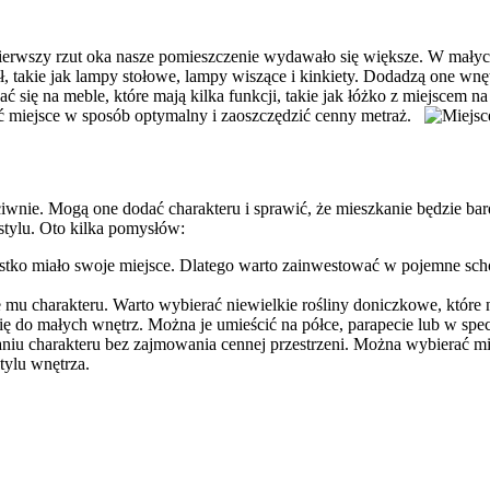
rwszy rzut oka nasze pomieszczenie wydawało się większe. W małych 
ódeł, takie jak lampy stołowe, lampy wiszące i kinkiety. Dodadzą one 
ć się na meble, które mają kilka funkcji, takie jak łóżko z miejscem
ać miejsce w sposób optymalny i zaoszczędzić cenny metraż.
wnie. Mogą one dodać charakteru i sprawić, że mieszkanie będzie bar
stylu. Oto kilka pomysłów:
ko miało swoje miejsce. Dlatego warto zainwestować w pojemne schow
e mu charakteru. Warto wybierać niewielkie rośliny doniczkowe, które n
 się do małych wnętrz. Można je umieścić na półce, parapecie lub w spe
niu charakteru bez zajmowania cennej przestrzeni. Można wybierać mi
tylu wnętrza.