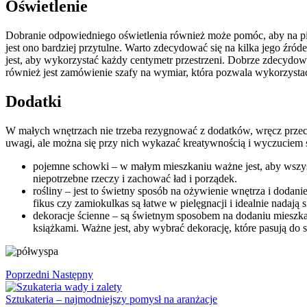
Oświetlenie
Dobranie odpowiedniego oświetlenia również może pomóc, aby na pie
jest ono bardziej przytulne. Warto zdecydować się na kilka jego źr
jest, aby wykorzystać każdy centymetr przestrzeni. Dobrze zdecydowa
również jest zamówienie szafy na wymiar, która pozwala wykorzyst
Dodatki
W małych wnętrzach nie trzeba rezygnować z dodatków, wręcz przeci
uwagi, ale można się przy nich wykazać kreatywnością i wyczuciem 
pojemne schowki – w małym mieszkaniu ważne jest, aby wszyst
niepotrzebne rzeczy i zachować ład i porządek.
rośliny – jest to świetny sposób na ożywienie wnętrza i dodani
fikus czy zamiokulkas są łatwe w pielęgnacji i idealnie nadają
dekoracje ścienne – są świetnym sposobem na dodaniu mieszka
książkami. Ważne jest, aby wybrać dekorację, które pasują do s
Poprzedni
Następny
Sztukateria – najmodniejszy pomysł na aranżacje