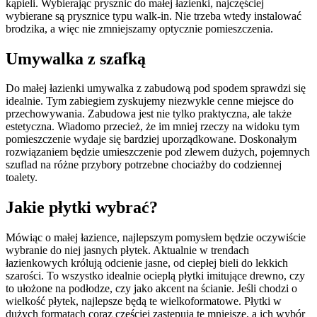
kąpieli. Wybierając prysznic do małej łazienki, najczęściej
wybierane są prysznice typu walk-in. Nie trzeba wtedy instalować
brodzika, a więc nie zmniejszamy optycznie pomieszczenia.
Umywalka z szafką
Do małej łazienki umywalka z zabudową pod spodem sprawdzi się
idealnie. Tym zabiegiem zyskujemy niezwykle cenne miejsce do
przechowywania. Zabudowa jest nie tylko praktyczna, ale także
estetyczna. Wiadomo przecież, że im mniej rzeczy na widoku tym
pomieszczenie wydaje się bardziej uporządkowane. Doskonałym
rozwiązaniem będzie umieszczenie pod zlewem dużych, pojemnych
szuflad na różne przybory potrzebne chociażby do codziennej
toalety.
Jakie płytki wybrać?
Mówiąc o małej łazience, najlepszym pomysłem będzie oczywiście
wybranie do niej jasnych płytek. Aktualnie w trendach
łazienkowych królują odcienie jasne, od ciepłej bieli do lekkich
szarości. To wszystko idealnie ocieplą płytki imitujące drewno, czy
to ułożone na podłodze, czy jako akcent na ścianie. Jeśli chodzi o
wielkość płytek, najlepsze będą te wielkoformatowe. Płytki w
dużych formatach coraz częściej zastępują te mniejsze, a ich wybór