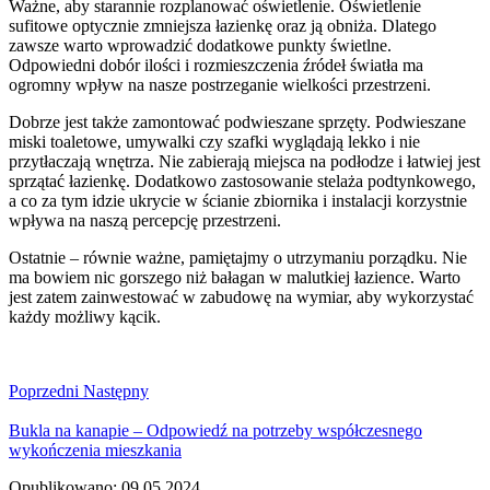
Ważne, aby starannie rozplanować oświetlenie. Oświetlenie
sufitowe optycznie zmniejsza łazienkę oraz ją obniża. Dlatego
zawsze warto wprowadzić dodatkowe punkty świetlne.
Odpowiedni dobór ilości i rozmieszczenia źródeł światła ma
ogromny wpływ na nasze postrzeganie wielkości przestrzeni.
Dobrze jest także zamontować podwieszane sprzęty. Podwieszane
miski toaletowe, umywalki czy szafki wyglądają lekko i nie
przytłaczają wnętrza. Nie zabierają miejsca na podłodze i łatwiej jest
sprzątać łazienkę. Dodatkowo zastosowanie stelaża podtynkowego,
a co za tym idzie ukrycie w ścianie zbiornika i instalacji korzystnie
wpływa na naszą percepcję przestrzeni.
Ostatnie – równie ważne, pamiętajmy o utrzymaniu porządku. Nie
ma bowiem nic gorszego niż bałagan w malutkiej łazience. Warto
jest zatem zainwestować w zabudowę na wymiar, aby wykorzystać
każdy możliwy kącik.
Poprzedni
Następny
Bukla na kanapie – Odpowiedź na potrzeby współczesnego
wykończenia mieszkania
Opublikowano: 09.05.2024