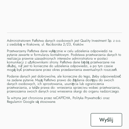
Administratorem Państwa danych osobowych jest Quality Investment Sp. z o.o.
z siedzibą w Krakowie, ul. Raciborska 2/23, Kraków.
Przetwarzamy Państwa dane wyłącznie w celu udzielenia odpowiedzi na
pytanie zawarte w formularzu kontaktowym. Podstawa przetwarzania danych to
realizacja prawnie uzasadnionych interesów administratora w postaci
komunikacji z użytkownikami strony. Państwa dane będą przetwarzane nie
dłużej, niż jest to konieczne do udzielenia odpowiedzi, a po tym czasie
mogą być przetwarzane przez okres przedawnienia ewentualnych roszczeń.
Podanie danych jest dobrowolne, ale konieczne do tego, żeby odpowiedzieć
na zadane pytanie. Mają Państwo prawo do żądania dostępu do swoich
danych osobowych, ich sprostowania, usunięcia lub ograniczenia
przetwarzania, a także prawa do: wniesienia sprzeciwu wobec przetwarzania,
przenoszenia swoich danych oraz wniesienia skargi do organu nadzorczego.
Ta witryna jest chroniona przez reCAPTCHA,
Polityka Prywatności
oraz
Regulamin Google
są stosowane.