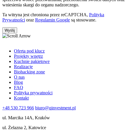
wniesienia skargi do organu nadzorczego.
Ta witryna jest chroniona przez reCAPTCHA,
Polityka
Prywatności
oraz
Regulamin Google
są stosowane.
Oferta pod klucz
Projekty wnętrz
Kuchnie pakietowe
Realizacje
Biohacking zone
O nas
Blog
FAQ
Polityka prywatności
Kontakt
+48 530 723 966
biuro@qinvestment.pl
ul. Marcika 14A, Kraków
ul. Żelazna 2, Katowice