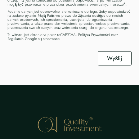
dłużej, niż jest to konieczne do udzielenia odpowiedzi, a po tym czasie
mogą być przetwarzane przez okres przedawnienia ewentualnych roszczeń.
Podanie danych jest dobrowolne, ale konieczne do tego, żeby odpowiedzieć
na zadane pytanie. Mają Państwo prawo do żądania dostępu do swoich
danych osobowych, ich sprostowania, usunięcia lub ograniczenia
przetwarzania, a także prawa do: wniesienia sprzeciwu wobec przetwarzania,
przenoszenia swoich danych oraz wniesienia skargi do organu nadzorczego.
Ta witryna jest chroniona przez reCAPTCHA,
Polityka Prywatności
oraz
Regulamin Google
są stosowane.