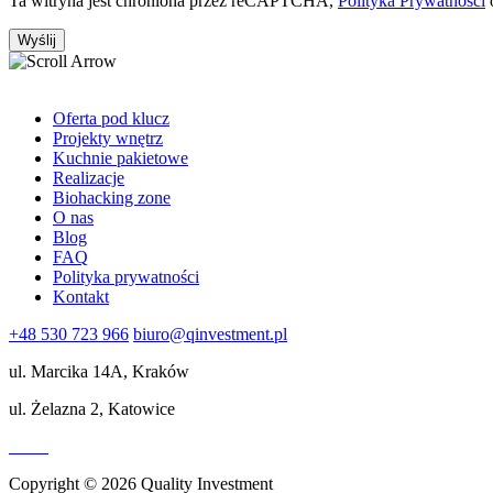
Ta witryna jest chroniona przez reCAPTCHA,
Polityka Prywatności
Oferta pod klucz
Projekty wnętrz
Kuchnie pakietowe
Realizacje
Biohacking zone
O nas
Blog
FAQ
Polityka prywatności
Kontakt
+48 530 723 966
biuro@qinvestment.pl
ul. Marcika 14A, Kraków
ul. Żelazna 2, Katowice
Copyright © 2026 Quality Investment