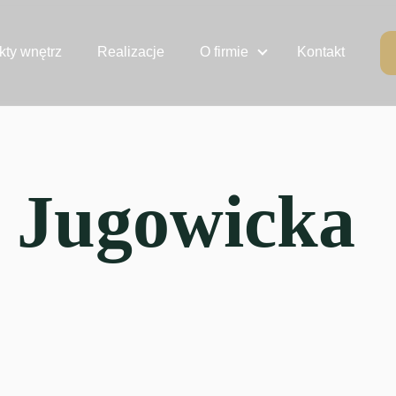
kty wnętrz
Realizacje
O firmie
Kontakt
. Jugowicka