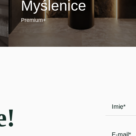
Myślenice
Premium+
e!