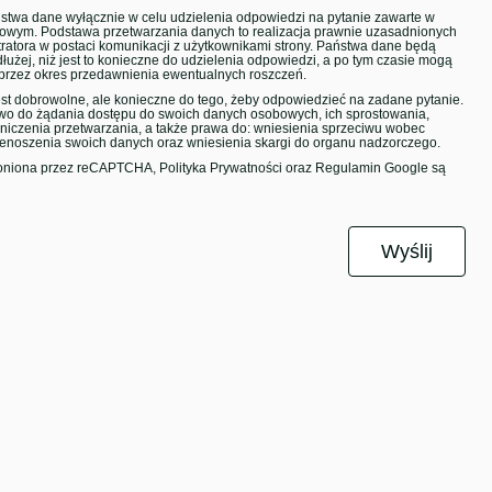
twa dane wyłącznie w celu udzielenia odpowiedzi na pytanie zawarte w
towym. Podstawa przetwarzania danych to realizacja prawnie uzasadnionych
tratora w postaci komunikacji z użytkownikami strony. Państwa dane będą
łużej, niż jest to konieczne do udzielenia odpowiedzi, a po tym czasie mogą
przez okres przedawnienia ewentualnych roszczeń.
st dobrowolne, ale konieczne do tego, żeby odpowiedzieć na zadane pytanie.
o do żądania dostępu do swoich danych osobowych, ich sprostowania,
aniczenia przetwarzania, a także prawa do: wniesienia sprzeciwu wobec
zenoszenia swoich danych oraz wniesienia skargi do organu nadzorczego.
hroniona przez reCAPTCHA,
Polityka Prywatności
oraz
Regulamin Google
są