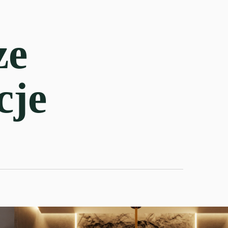
ze
cje