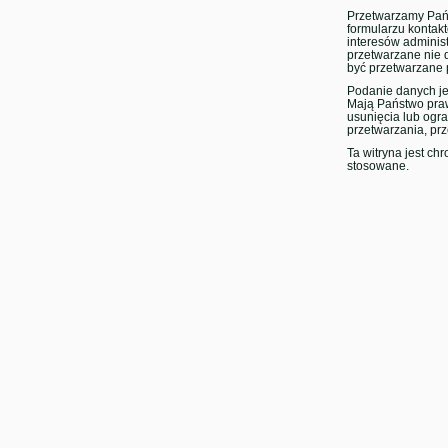
Przetwarzamy Pańs
formularzu kontak
interesów adminis
przetwarzane nie d
być przetwarzane 
Podanie danych je
Mają Państwo praw
usunięcia lub ogr
przetwarzania, pr
Ta witryna jest c
stosowane.