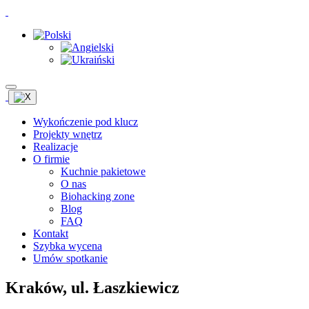
Wykończenie pod klucz
Projekty wnętrz
Realizacje
O firmie
Kuchnie pakietowe
O nas
Biohacking zone
Blog
FAQ
Kontakt
Szybka wycena
Umów spotkanie
Kraków, ul. Łaszkiewicz