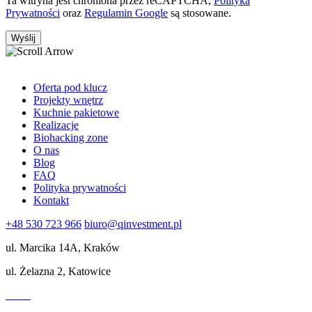
Ta witryna jest chroniona przez reCAPTCHA,
Polityka
Prywatności
oraz
Regulamin Google
są stosowane.
Oferta pod klucz
Projekty wnętrz
Kuchnie pakietowe
Realizacje
Biohacking zone
O nas
Blog
FAQ
Polityka prywatności
Kontakt
+48 530 723 966
biuro@qinvestment.pl
ul. Marcika 14A, Kraków
ul. Żelazna 2, Katowice