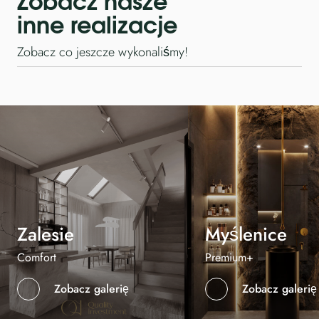
inne realizacje
Zobacz co jeszcze wykonaliśmy!
Zalesie
Myślenice
Comfort
Premium+
Zobacz galerię
Zobacz galerię