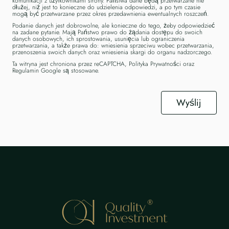
komunikacji z użytkownikami strony. Państwa dane będą przetwarzane nie
dłużej, niż jest to konieczne do udzielenia odpowiedzi, a po tym czasie
mogą być przetwarzane przez okres przedawnienia ewentualnych roszczeń.
Podanie danych jest dobrowolne, ale konieczne do tego, żeby odpowiedzieć
na zadane pytanie. Mają Państwo prawo do żądania dostępu do swoich
danych osobowych, ich sprostowania, usunięcia lub ograniczenia
przetwarzania, a także prawa do: wniesienia sprzeciwu wobec przetwarzania,
przenoszenia swoich danych oraz wniesienia skargi do organu nadzorczego.
Ta witryna jest chroniona przez reCAPTCHA,
Polityka Prywatności
oraz
Regulamin Google
są stosowane.