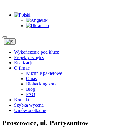
Wykończenie pod klucz
Projekty wnętrz
Realizacje
O firmie
Kuchnie pakietowe
O nas
Biohacking zone
Blog
FAQ
Kontakt
Szybka wycena
Umów spotkanie
Proszowice, ul. Partyzantów