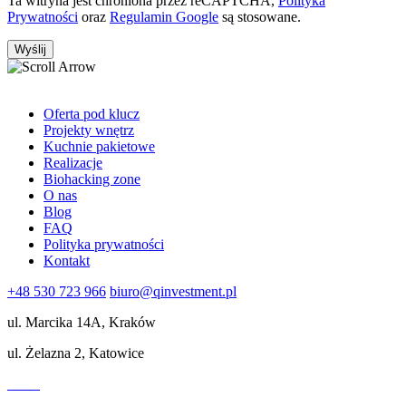
Ta witryna jest chroniona przez reCAPTCHA,
Polityka
Prywatności
oraz
Regulamin Google
są stosowane.
Oferta pod klucz
Projekty wnętrz
Kuchnie pakietowe
Realizacje
Biohacking zone
O nas
Blog
FAQ
Polityka prywatności
Kontakt
+48 530 723 966
biuro@qinvestment.pl
ul. Marcika 14A, Kraków
ul. Żelazna 2, Katowice