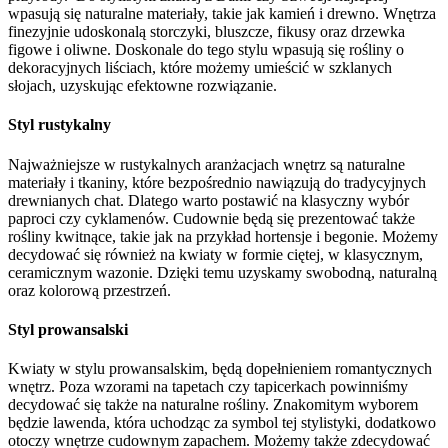
wpasują się naturalne materiały, takie jak kamień i drewno. Wnętrza
finezyjnie udoskonalą storczyki, bluszcze, fikusy oraz drzewka
figowe i oliwne. Doskonale do tego stylu wpasują się rośliny o
dekoracyjnych liściach, które możemy umieścić w szklanych
słojach, uzyskując efektowne rozwiązanie.
Styl rustykalny
Najważniejsze w rustykalnych aranżacjach wnętrz są naturalne
materiały i tkaniny, które bezpośrednio nawiązują do tradycyjnych
drewnianych chat. Dlatego warto postawić na klasyczny wybór
paproci czy cyklamenów. Cudownie będą się prezentować także
rośliny kwitnące, takie jak na przykład hortensje i begonie. Możemy
decydować się również na kwiaty w formie ciętej, w klasycznym,
ceramicznym wazonie. Dzięki temu uzyskamy swobodną, naturalną
oraz kolorową przestrzeń.
Styl prowansalski
Kwiaty w stylu prowansalskim, będą dopełnieniem romantycznych
wnętrz. Poza wzorami na tapetach czy tapicerkach powinniśmy
decydować się także na naturalne rośliny. Znakomitym wyborem
będzie lawenda, która uchodząc za symbol tej stylistyki, dodatkowo
otoczy wnętrze cudownym zapachem. Możemy także zdecydować